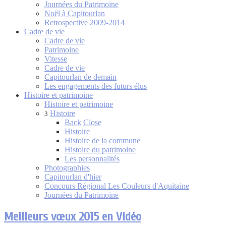
Journées du Patrimoine
Noël à Capitourlan
Retrospective 2009-2014
Cadre de vie
Cadre de vie
Patrimoine
Vitesse
Cadre de vie
Capitourlan de demain
Les engagements des futurs élus
Histoire et patrimoine
Histoire et patrimoine
Histoire
3
Back
Close
Histoire
Histoire de la commune
Histoire du patrimoine
Les personnalités
Photographies
Capitourlan d'hier
Concours Régional Les Couleurs d'Aquitaine
Journées du Patrimoine
Meilleurs vœux 2015 en Vidéo