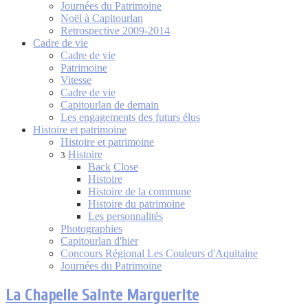
Journées du Patrimoine
Noël à Capitourlan
Retrospective 2009-2014
Cadre de vie
Cadre de vie
Patrimoine
Vitesse
Cadre de vie
Capitourlan de demain
Les engagements des futurs élus
Histoire et patrimoine
Histoire et patrimoine
Histoire
3
Back
Close
Histoire
Histoire de la commune
Histoire du patrimoine
Les personnalités
Photographies
Capitourlan d'hier
Concours Régional Les Couleurs d'Aquitaine
Journées du Patrimoine
La Chapelle Sainte Marguerite