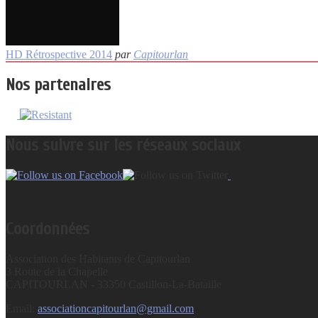
HD Rétrospective 2014
par
Capitourlan
Nos partenaires
Nous suivre sur les réseaux sociaux
Coordonnées
Association des Habitants de Capitourlan
3 Route de la Chapelle
CAPITOURLAN - 33350 Castillon-La-Bataille
Email:
associationcapitourlan@gmail.com